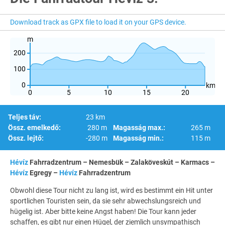
Download track as GPX file to load it on your GPS device.
m
200
100
0
km
0
5
10
15
20
Teljes táv:
23 km
Össz. emelkedő:
280 m
Magasság max.:
265 m
Össz. lejtő:
-280 m
Magasság min.:
115 m
Hévíz
Fahrradzentrum – Nemesbük – Zalaköveskút – Karmacs –
Hévíz
Egregy –
Hévíz
Fahrradzentrum
Obwohl diese Tour nicht zu lang ist, wird es bestimmt ein Hit unter
sportlichen Touristen sein, da sie sehr abwechslungsreich und
hügelig ist. Aber bitte keine Angst haben! Die Tour kann jeder
schaffen, es gibt nur einen Hügel, der ziemlich unsympathisch