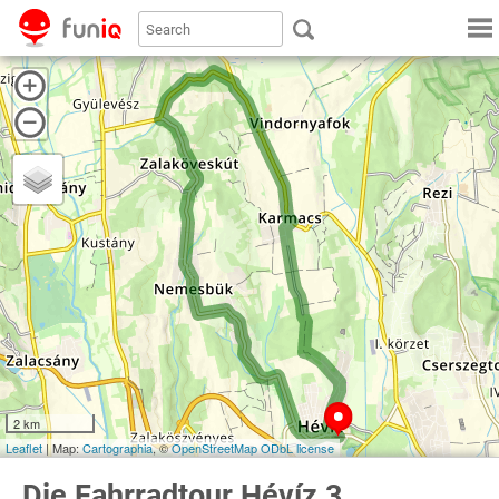
2 km
Leaflet
| Map:
Cartographia
, ©
OpenStreetMap
ODbL license
Die Fahrradtour Hévíz 3.