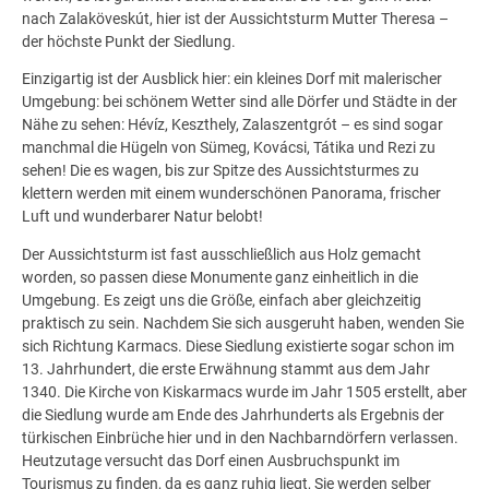
nach Zalaköveskút, hier ist der Aussichtsturm Mutter Theresa –
der höchste Punkt der Siedlung.
Einzigartig ist der Ausblick hier: ein kleines Dorf mit malerischer
Umgebung: bei schönem Wetter sind alle Dörfer und Städte in der
Nähe zu sehen: Hévíz, Keszthely, Zalaszentgrót – es sind sogar
manchmal die Hügeln von Sümeg, Kovácsi, Tátika und Rezi zu
sehen! Die es wagen, bis zur Spitze des Aussichtsturmes zu
klettern werden mit einem wunderschönen Panorama, frischer
Luft und wunderbarer Natur belobt!
Der Aussichtsturm ist fast ausschließlich aus Holz gemacht
worden, so passen diese Monumente ganz einheitlich in die
Umgebung. Es zeigt uns die Größe, einfach aber gleichzeitig
praktisch zu sein. Nachdem Sie sich ausgeruht haben, wenden Sie
sich Richtung Karmacs. Diese Siedlung existierte sogar schon im
13. Jahrhundert, die erste Erwähnung stammt aus dem Jahr
1340. Die Kirche von Kiskarmacs wurde im Jahr 1505 erstellt, aber
die Siedlung wurde am Ende des Jahrhunderts als Ergebnis der
türkischen Einbrüche hier und in den Nachbarndörfern verlassen.
Heutzutage versucht das Dorf einen Ausbruchspunkt im
Tourismus zu finden, da es ganz ruhig liegt, Sie werden selber