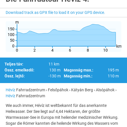
Download track as GPX file to load it on your GPS device.
m
150
100
50
0
km
0
2
4
6
8
10
Teljes táv:
11 km
Össz. emelkedő:
130 m
Magasság max.:
195 m
Össz. lejtő:
-130 m
Magasság min.:
110 m
Hévíz
Fahrradzentrum › Felsőpáhok › Kátyán Berg › Alsópáhok ›
Hévíz
Fahrradzentrum
Wie auch immer, Hévíz ist weltbekannt für das anerkannte
Heilwasser. Der See liegt auf 4,44 Hektaren, der größte
Warmwasser-See in Europa mit heilender medizinischer Wirkung.
Sogar die Römer kannten die heilende Wirkung des Wassers vom