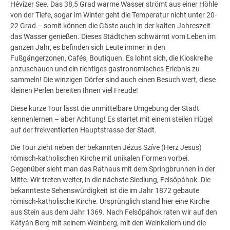
Hévízer See. Das 38,5 Grad warme Wasser strömt aus einer Höhle
von der Tiefe, sogar im Winter geht die Temperatur nicht unter 20-
22 Grad – somit können die Gäste auch in der kalten Jahreszeit
das Wasser genießen. Dieses Städtchen schwärmt vom Leben im
ganzen Jahr, es befinden sich Leute immer in den
Fußgängerzonen, Cafés, Boutiquen. Es lohnt sich, die Kioskreihe
anzuschauen und ein richtiges gastronomisches Erlebnis zu
sammeln! Die winzigen Dörfer sind auch einen Besuch wert, diese
kleinen Perlen bereiten Ihnen viel Freude!
Diese kurze Tour lässt die unmittelbare Umgebung der Stadt
kennenlernen – aber Achtung! Es startet mit einem steilen Hügel
auf der frekventierten Hauptstrasse der Stadt.
Die Tour zieht neben der bekannten Jézus Szíve (Herz Jesus)
römisch-katholischen Kirche mit unikalen Formen vorbei.
Gegenüber sieht man das Rathaus mit dem Spring­brunnen in der
Mitte. Wir treten weiter, in die nächste Siedlung, Felsőpáhok. Die
bekannteste Sehenswürdigkeit ist die im Jahr 1872 gebaute
römisch-katholische Kirche. Ursprünglich stand hier eine Kirche
aus Stein aus dem Jahr 1369. Nach Felsőpáhok raten wir auf den
Kátyán Berg mit seinem Weinberg, mit den Weinkellern und die