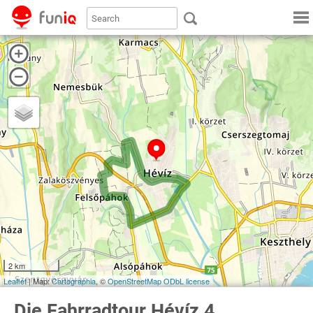
2 km
Leaflet
| Map:
Cartographia
, ©
OpenStreetMap
ODbL license
Die Fahrradtour Hévíz 4.